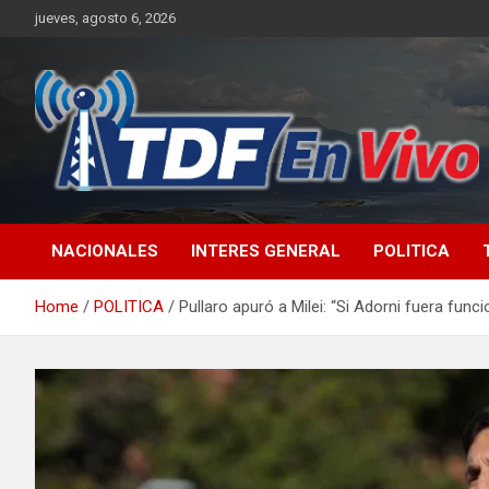
Skip
jueves, agosto 6, 2026
to
content
sitio web de noticias
NACIONALES
INTERES GENERAL
POLITICA
Home
POLITICA
Pullaro apuró a Milei: “Si Adorni fuera fun