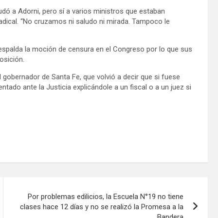
ludó a Adorni, pero sí a varios ministros que estaban
 radical. “No cruzamos ni saludo ni mirada. Tampoco le
 respalda la moción de censura en el Congreso por lo que sus
osición.
l gobernador de Santa Fe, que volvió a decir que si fuese
ado ante la Justicia explicándole a un fiscal o a un juez si
Por problemas edilicios, la Escuela N°19 no tiene
clases hace 12 días y no se realizó la Promesa a la
Bandera