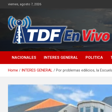
Skip
viernes, agosto 7, 2026
to
content
sitio web de noticias
NACIONALES
INTERES GENERAL
POLITICA
Home
INTERES GENERAL
Por problemas edilicios, la Escuel