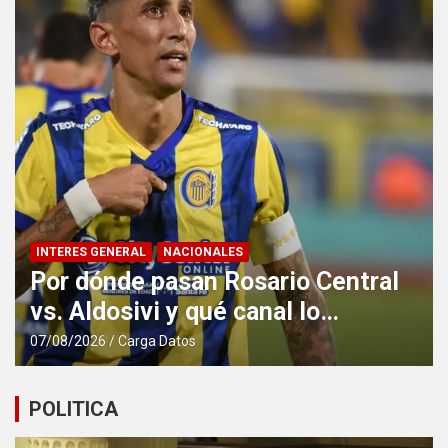
INTERES GENERAL
NACIONALES
Por dónde pasan Rosario Central
vs. Aldosivi y qué canal lo
transmite en vivo
07/08/2026
Carga Datos
POLITICA