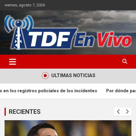
Skip
viernes, agosto 7, 2026
to
content
sitio web de noticias
ULTIMAS NOTICIAS
s incidentes
Por dónde pasan Rosario Central vs. Aldosivi y q
RECIENTES