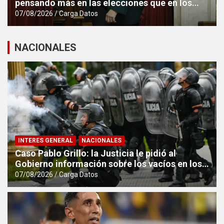
pensando más en las elecciones que en los
proyectos”
07/08/2026
Carga Datos
NACIONALES
INTERES GENERAL
NACIONALES
Caso Pablo Grillo: la Justicia le pidió al
Gobierno información sobre los vacíos en los
registros policiales de los incidentes
07/08/2026
Carga Datos