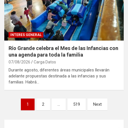
INTERES GENERAL
Río Grande celebra el Mes de las Infancias con
una agenda para toda la familia
07/08/2026
Carga Datos
Durante agosto, diferentes áreas municipales llevarán
adelante propuestas destinada a las infancias y sus
familias. Habrá…
Paginación
1
2
…
519
Next
de
entradas