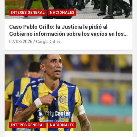
INTERES GENERAL
NACIONALES
Caso Pablo Grillo: la Justicia le pidió al
Gobierno información sobre los vacíos en los
registros policiales de los incidentes
07/08/2026
Carga Datos
INTERES GENERAL
NACIONALES