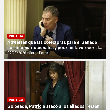
POLITICA
Advierten que las colectoras para el Senado
son inconstitucionales y podrían favorecer al
peronismo
07/08/2026
Carga Datos
POLITICA
Golpeada, Patricia atacó a los aliados: “están