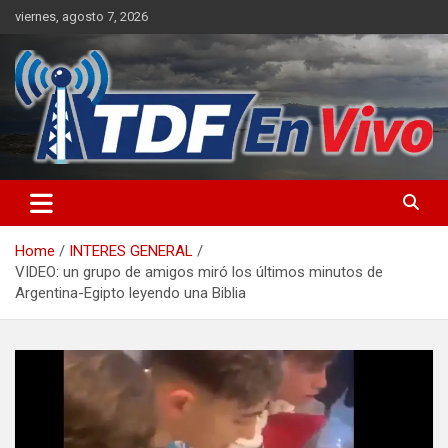
Skip
viernes, agosto 7, 2026
to
content
sitio web de noticias
Home
INTERES GENERAL
VIDEO: un grupo de amigos miró los últimos minutos de
Argentina-Egipto leyendo una Biblia