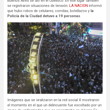
Buenos Aires se dio en el Obelisco. En ese lugar también
se registraron situaciones de tensión.
LA NACION
informó
que hubo robos de celulares, corridas, botellazos y
la
Policía de la Ciudad detuvo a 19 personas
.
Imágenes que se viralizaron en la red social X mostraron
el momento en el que un delincuente fue escoltado por un