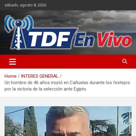
Skip
sábado, agosto 8, 2026
to
content
sitio web de noticias
Home
INTERES GENERAL
Un hombre de 46 años murió en Cañuelas durante los festejos
por la victoria de la selección ante Egipto