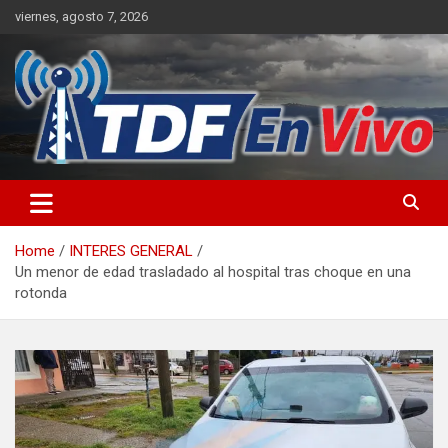
Skip
viernes, agosto 7, 2026
to
content
sitio web de noticias
Home
INTERES GENERAL
Un menor de edad trasladado al hospital tras choque en una
rotonda