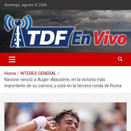
Skip
domingo, agosto 9, 2026
to
content
sitio web de noticias
Home
INTERES GENERAL
Navone venció a Auger-Aliassime, en la victoria más
importante de su carrera, y está en la tercera ronda de Roma