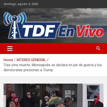
Skip
domingo, agosto 9, 2026
to
content
sitio web de noticias
Home
INTERES GENERAL
Tras otra muerte, Minneapolis se declara en pie de guerra y los
demócratas presionan a Trump