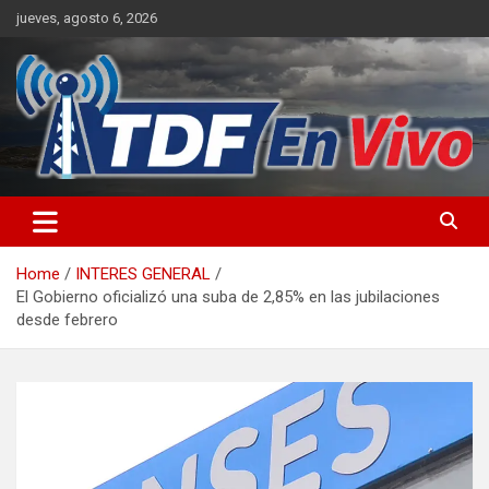
Skip
jueves, agosto 6, 2026
to
content
sitio web de noticias
Home
INTERES GENERAL
El Gobierno oficializó una suba de 2,85% en las jubilaciones
desde febrero