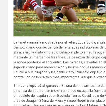
La tarjeta amarilla mostrada por el referí, Luca Solda, al pi
tiempo, como consecuencia de reiteradas indisciplinas de L
ahí aceleró la visita y no sólo definió el pleito en su favo
mediante un margen de tres tries. La desazón del grupo ca
la ronda posterior al encuentro. Las miradas, clavadas en e
jugaron como para merecer algo y no irse con las manos vac
Reunió a sus dirigidos y les habló claro: “Nuestro objetiv
contra uno de los rivales más importantes. Así que a levant
El maul propulsó al ganador.
Es una de sus armas. Lo dem
potencia de ese tren en movimiento que es aquella formación,
Un doblete del capitán Juan Bautista Torres Obeid, otro d
tries de Joaquín Sáenz de Miera y Eliseo Roger (reemplazó 
completaron los seis ingresos al ingoal de Los Matreros. “