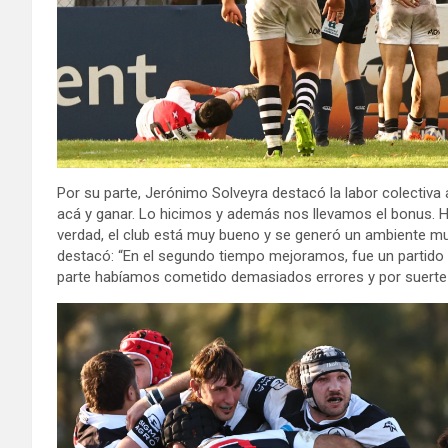
Por su parte, Jerónimo Solveyra destacó la labor colectiva a
acá y ganar. Lo hicimos y además nos llevamos el bonus. 
verdad, el club está muy bueno y se generó un ambiente muy 
destacó: “En el segundo tiempo mejoramos, fue un partido 
parte habíamos cometido demasiados errores y por suerte 