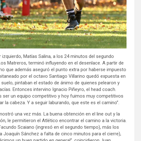
lar izquierdo, Matías Salina, a los 24 minutos del segundo
os Matreros, terminó influyendo en el desenlace. A partir de
r, sino que además aseguró el punto extra por haberse impuesto
pitaneado por el octavo Santiago Villarino quedó expuesta en
l suelo, pintaban el estado de ánimo de quienes pelearon y
ías. Entonces intervino Ignacio Piñeyro, el head coach.
o es ser un equipo competitivo y hoy fuimos muy competitivos
ar la cabeza. Y a seguir laburando, que este es el camino”.
ostró una vez más. La buena obtención en el line out y la
 le permitieron el Atlético encontrar el camino a la victoria.
e Facundo Scaiano (ingresó en el segundo tiempo), más los
a Joaquín Sánchez a falta de cinco minutos para el cierre),
Hicimos un buen partido en general”, coincidieron Juan