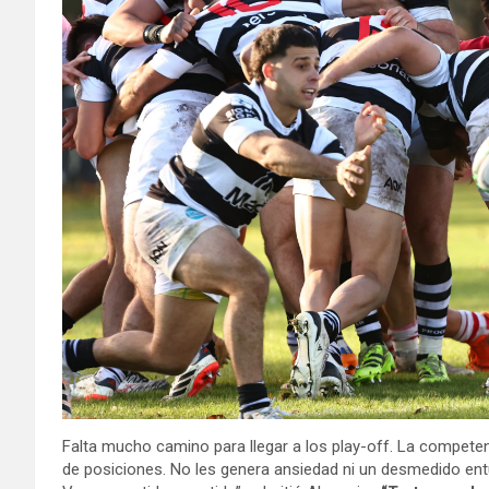
Falta mucho camino para llegar a los play-off. La competenci
de posiciones. No les genera ansiedad ni un desmedido ent