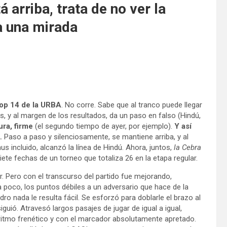
 arriba, trata de no ver la
pa una mirada
Top 14 de la URBA
. No corre. Sabe que al tranco puede llegar
s, y al margen de los resultados, da un paso en falso (Hindú,
ra, firme
(el segundo tiempo de ayer, por ejemplo).
Y así
o…
Paso a paso y silenciosamente, se mantiene arriba, y al
s incluido, alcanzó la línea de Hindú. Ahora, juntos,
la Cebra
ete fechas de un torneo que totaliza 26 en la etapa regular.
er. Pero con el transcurso del partido fue mejorando,
a poco, los puntos débiles a un adversario que hace de la
ro nada le resulta fácil. Se esforzó para doblarle el brazo al
iguió. Atravesó largos pasajes de jugar de igual a igual,
 ritmo frenético y con el marcador absolutamente apretado.