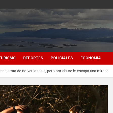
TURISMO
DEPORTES
POLICIALES
ECONOMIA
riba, trata de no ver la tabla, pero por ahí se le escapa una mirada