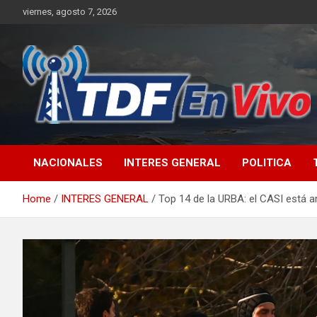
Skip
viernes, agosto 7, 2026
to
content
sitio web de noticias
NACIONALES
INTERES GENERAL
POLITICA
Home
INTERES GENERAL
Top 14 de la URBA: el CASI está ar