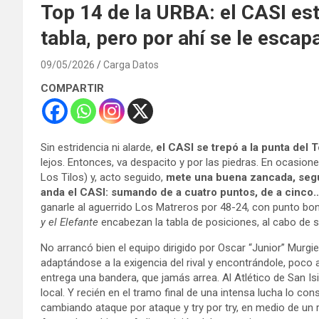
Top 14 de la URBA: el CASI está
tabla, pero por ahí se le esca
09/05/2026
Carga Datos
COMPARTIR
Sin estridencia ni alarde,
el CASI se trepó a la punta del 
lejos. Entonces, va despacito y por las piedras. En ocasione
Los Tilos) y, acto seguido,
mete una buena zancada, segu
anda el CASI: sumando de a cuatro puntos, de a cinc
ganarle al aguerrido Los Matreros por 48-24, con punto bonu
y el Elefante
encabezan la tabla de posiciones, al cabo de si
No arrancó bien el equipo dirigido por Oscar “Junior” Murgi
adaptándose a la exigencia del rival y encontrándole, poco 
entrega una bandera, que jamás arrea. Al Atlético de San Isid
local. Y recién en el tramo final de una intensa lucha lo cons
cambiando ataque por ataque y try por try, en medio de un