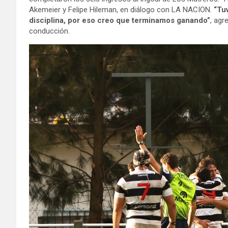
Akemeier y Felipe Hileman, en diálogo con LA NACION.
“Tuv
disciplina, por eso creo que terminamos ganando”
, agr
conducción.