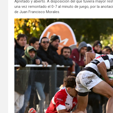
Apretado y abierto. A disposición del que tuviera mayor re
una vez remontado el 0-7 al minuto de juego, por la anotaci
de Juan Francisco Morales.