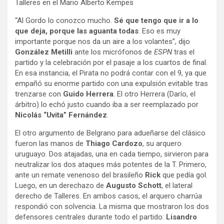
“Al Gordo lo conozco mucho.
Sé que tengo que ir a lo
que deja, porque las aguanta todas
. Eso es muy
importante porque nos da un aire a los volantes”, dijo
González Metilli
ante los micrófonos de
ESPN
tras el
partido y la celebración por el pasaje a los cuartos de final.
En esa instancia, el Pirata no podrá contar con el 9, ya que
empañó su enorme partido con una expulsión evitable tras
trenzarse con
Guido Herrera
. El otro Herrera (Darío, el
árbitro) lo echó justo cuando iba a ser reemplazado por
Nicolás “Uvita” Fernández
.
El otro argumento de Belgrano para adueñarse del clásico
fueron las manos de
Thiago Cardozo
, su arquero
uruguayo. Dos atajadas, una en cada tiempo, sirvieron para
neutralizar los dos ataques más potentes de la T. Primero,
ante un remate venenoso del brasileño
Rick
que pedía gol.
Luego, en un derechazo de
Augusto Schott
, el lateral
derecho de Talleres. En ambos casos, el arquero charrúa
respondió con solvencia. La misma que mostraron los dos
defensores centrales durante todo el partido:
Lisandro