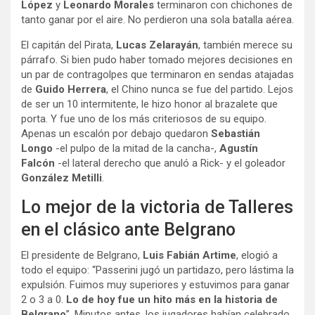
López
y
Leonardo Morales
terminaron con chichones de
tanto ganar por el aire. No perdieron una sola batalla aérea.
El capitán del Pirata,
Lucas Zelarayán
, también merece su
párrafo. Si bien pudo haber tomado mejores decisiones en
un par de contragolpes que terminaron en sendas atajadas
de
Guido Herrera
, el Chino nunca se fue del partido. Lejos
de ser un 10 intermitente, le hizo honor al brazalete que
porta. Y fue uno de los más criteriosos de su equipo.
Apenas un escalón por debajo quedaron
Sebastián
Longo
-el pulpo de la mitad de la cancha-,
Agustín
Falcón
-el lateral derecho que anuló a Rick- y el goleador
González Metilli
.
Lo mejor de la victoria de Talleres
en el clásico ante Belgrano
El presidente de Belgrano,
Luis Fabián Artime
, elogió a
todo el equipo: “Passerini jugó un partidazo, pero lástima la
expulsión. Fuimos muy superiores y estuvimos para ganar
2 o 3 a 0.
Lo de hoy fue un hito más en la historia de
Belgrano
”. Minutos antes, los jugadores habían celebrado