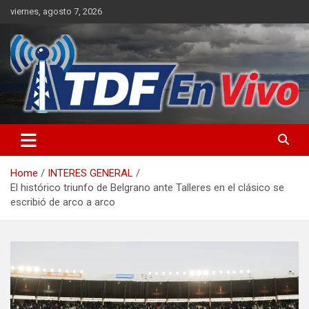
Skip
viernes, agosto 7, 2026
to
content
sitio web de noticias
Home
INTERES GENERAL
El histórico triunfo de Belgrano ante Talleres en el clásico se
escribió de arco a arco