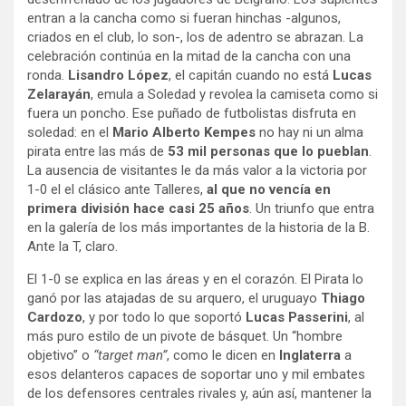
entran a la cancha como si fueran hinchas -algunos,
criados en el club, lo son-, los de adentro se abrazan. La
celebración continúa en la mitad de la cancha con una
ronda.
Lisandro López
, el capitán cuando no está
Lucas
Zelarayán
, emula a Soledad y revolea la camiseta como si
fuera un poncho. Ese puñado de futbolistas disfruta en
soledad: en el
Mario Alberto Kempes
no hay ni un alma
pirata entre las más de
53 mil personas que lo pueblan
.
La ausencia de visitantes le da más valor a la victoria por
1-0 el el clásico ante Talleres,
al que no vencía en
primera división hace casi 25 años
. Un triunfo que entra
en la galería de los más importantes de la historia de la B.
Ante la T, claro.
El 1-0 se explica en las áreas y en el corazón. El Pirata lo
ganó por las atajadas de su arquero, el uruguayo
Thiago
Cardozo
, y por todo lo que soportó
Lucas Passerini
, al
más puro estilo de un pivote de básquet. Un “hombre
objetivo” o
“target man”
, como le dicen en
Inglaterra
a
esos delanteros capaces de soportar uno y mil embates
de los defensores centrales rivales y, aún así, mantener la