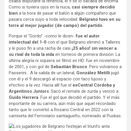
osaba disputarle la tenencia, el 9 se lo sacaba de encima.
Como si tuviera ojos en la nuca,
casi siempre decidió
bien
a la hora de pasar el balón a algún compañero que
pasara cerca suyo a toda velocidad.
Belgrano tuvo en su
torre al mejor jugador (de campo) del partido.
Porque el “Gordo” -como le dicen-
fue el autor
intelectual del 1-0
con el que Belgrano eliminó a Talleres
y le puso fin a una racha de casi
¡25 años! sin vencer a
su rival de toda la vida
en torneos de primera división. La
última alegría ni siquiera se filmó en HD: fue en noviembre
de 2001, y con gol de
Sebastián Brusco
. Pero volvamos a
Passerini… A la salida de un lateral,
González Metilli
jugó
con él y el 9 descargó al espacio con taco lujoso y
efectivo a la vez. Hacia allí fue el
exCentral Córdoba y
Argentinos Juniors
. Sacó el remate de zurda y venció a
Guido Herrera
. Fue el gol que decidió el partido. Y el más
importante de su carrera, aún más que aquel recordado
tanto que le convirtió a Rosario Central en 2022 con la
camiseta del Ferroviario santiagueño, nominado al Puskas.