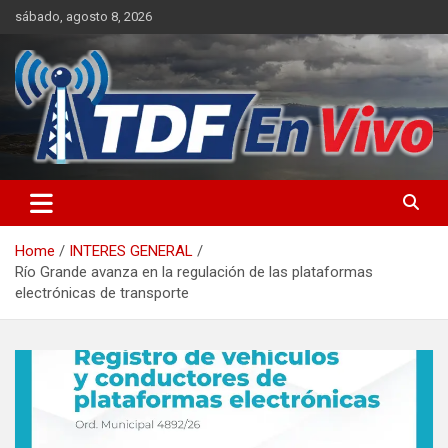
Skip
sábado, agosto 8, 2026
to
content
sitio web de noticias
Home
INTERES GENERAL
Río Grande avanza en la regulación de las plataformas
electrónicas de transporte