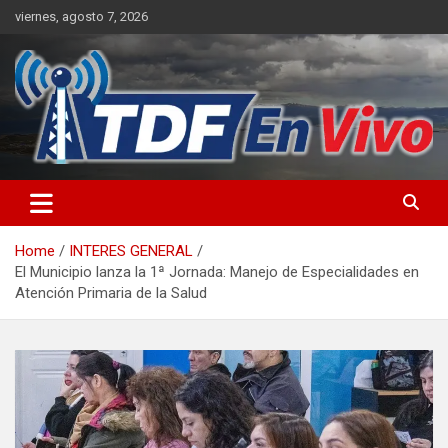
Skip
viernes, agosto 7, 2026
to
content
sitio web de noticias
Home
INTERES GENERAL
El Municipio lanza la 1ª Jornada: Manejo de Especialidades en
Atención Primaria de la Salud