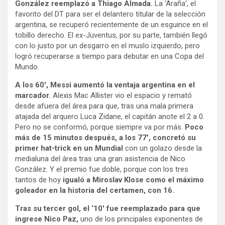
González reemplazó a Thiago Almada.
La ‘Araña’, el
favorito del DT para ser el delantero titular de la selección
argentina, se recuperó recientemente de un esguince en el
tobillo derecho. El ex-Juventus, por su parte, también llegó
con lo justo por un desgarro en el muslo izquierdo, pero
logró recuperarse a tiempo para debutar en una Copa del
Mundo.
A los 60′, Messi aumentó la ventaja argentina en el
marcador.
Alexis Mac Allister vio el espacio y remató
desde afuera del área para que, tras una mala primera
atajada del arquero Luca Zidane, el capitán anote el 2 a 0.
Pero no se conformó, porque siempre va por más.
Poco
más de 15 minutos después, a los 77′, concretó su
primer hat-trick en un Mundial
con un golazo desde la
medialuna del área tras una gran asistencia de Nico
González. Y el premio fue doble, porque con los tres
tantos de hoy
igualó a Miroslav Klose como el máximo
goleador en la historia del certamen, con 16.
Tras su tercer gol, el ‘10′ fue reemplazado para que
ingrese Nico Paz,
uno de los principales exponentes de