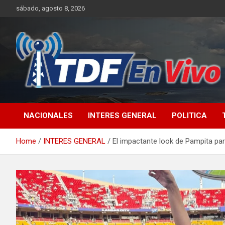
Skip
sábado, agosto 8, 2026
to
content
sitio web de noticias
NACIONALES
INTERES GENERAL
POLITICA
Home
INTERES GENERAL
El impactante look de Pampita para