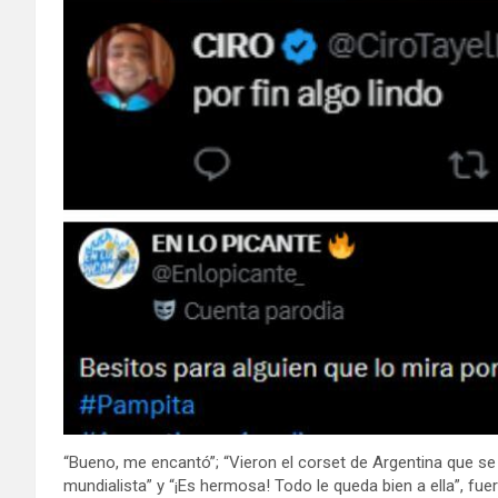
“Bueno, me encantó”; “Vieron el corset de Argentina que se
mundialista” y “¡Es hermosa! Todo le queda bien a ella”, fu