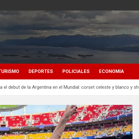
TURISMO
DEPORTES
POLICIALES
ECONOMIA
 el debut de la Argentina en el Mundial: corset celeste y blanco y sh