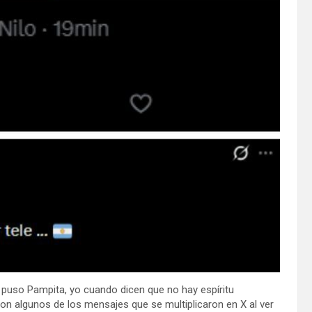
 puso Pampita, yo cuando dicen que no hay espíritu
eron algunos de los mensajes que se multiplicaron en X al ver