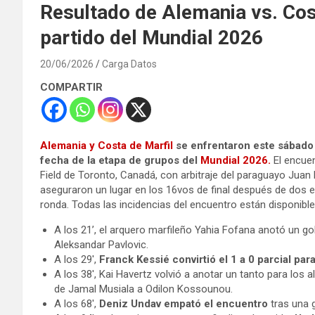
Resultado de Alemania vs. Cost
partido del Mundial 2026
20/06/2026
Carga Datos
COMPARTIR
Alemania y Costa de Marfil
se enfrentaron este sábado 
fecha de la etapa de grupos del
Mundial 2026.
El encue
Field de Toronto, Canadá, con arbitraje del paraguayo Juan
aseguraron un lugar en los 16vos de final después de dos 
ronda. Todas las incidencias del encuentro están disponibl
A los 21’, el arquero marfileño Yahia Fofana anotó un go
Aleksandar Pavlovic.
A los 29′,
Franck Kessié convirtió el 1 a 0 parcial par
A los 38′, Kai Havertz volvió a anotar un tanto para los
de Jamal Musiala a Odilon Kossounou.
A los 68′,
Deniz Undav empató el encuentro
tras una 