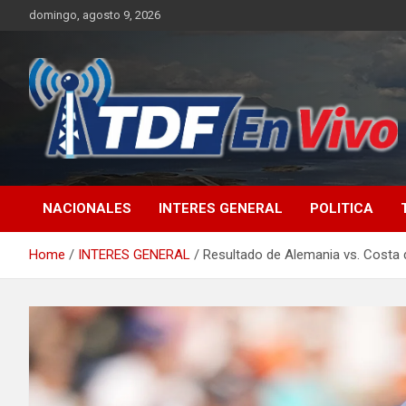
Skip
domingo, agosto 9, 2026
to
content
sitio web de noticias
NACIONALES
INTERES GENERAL
POLITICA
Home
INTERES GENERAL
Resultado de Alemania vs. Costa d