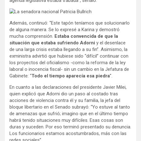
agenda legislativa estaba trabada”, señaló.
Además, continuó: “Este tapón teníamos que solucionarlo
de alguna manera. Se lo expresé a Karina y demostró
mucha comprensión.
Estaba convencida de que la
situación que estaba sufriendo Adorni
y el desenlace
de una larga crisis estaba llegando a su fin”. Asimismo, la
exministra advirtió que hubiese sido “difícil” continuar con
los proyectos del oficialismo -como la reforma de la ley
laboral o inocencia fiscal- sin un cambio en la Jefatura de
Gabinete: “
Todo el tiempo aparecía esa piedra
”.
En cuanto a las declaraciones del presidente Javier Milei,
quien explicó que Adorni dio un paso al costado tras
acciones de violencia contra él y su familia, la jefa del
bloque libertario en el Senado subrayó: “Yo estuve al tanto
de amenazas que sufrió; imagino que en el último tiempo
habrá tenido situaciones muy difíciles. Esas cosas son
duras y suceden. Por eso terminó presentado su denuncia.
Los funcionarios estamos acostumbrados, más con las
redes sociales”.