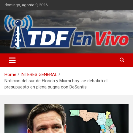
Skip
domingo, agosto 9, 2026
to
content
sitio web de noticias
Home
INTERES GENERAL
Noticias del sur de Florida y Miami hoy: se debatirá el
presupuesto en plena pugna con DeSantis