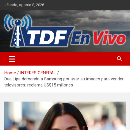
Skip
sábado, agosto 8, 2026
to
content
sitio web de noticias
Home
INTERES GENERAL
Dua Lipa demanda a Samsung por usar su imagen para vender
televisores: reclama US$15 millones