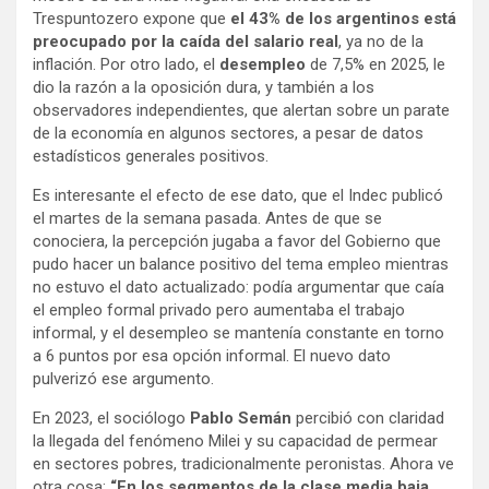
Trespuntozero expone que
el 43% de los argentinos está
preocupado por la caída del salario real
, ya no de la
inflación. Por otro lado, el
desempleo
de 7,5% en 2025, le
dio la razón a la oposición dura, y también a los
observadores independientes, que alertan sobre un parate
de la economía en algunos sectores, a pesar de datos
estadísticos generales positivos.
Es interesante el efecto de ese dato, que el Indec publicó
el martes de la semana pasada. Antes de que se
conociera, la percepción jugaba a favor del Gobierno que
pudo hacer un balance positivo del tema empleo mientras
no estuvo el dato actualizado: podía argumentar que caía
el empleo formal privado pero aumentaba el trabajo
informal, y el desempleo se mantenía constante en torno
a 6 puntos por esa opción informal. El nuevo dato
pulverizó ese argumento.
En 2023, el sociólogo
Pablo Semán
percibió con claridad
la llegada del fenómeno Milei y su capacidad de permear
en sectores pobres, tradicionalmente peronistas. Ahora ve
otra cosa:
“En los segmentos de la clase media baja