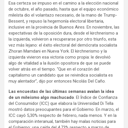
Esa certeza se impuso en el camino a la elección nacional
de octubre, el año pasado, hasta que el equipo económico
mileísta dio el volantazo necesario, de la mano de Trump-
Bessent, y repuso la hegemonía electoral libertaria,
inclusive en la provincia de Buenos Aires. En noviembre, las
expectativas de la oposición dura, desde el kirchnerismo a
la izquierda, volvieron a recuperarse por otro triunfo, esta
vez más lejano: el éxito electoral del demócrata socialista
Zhoran Mamdani en Nueva York. El kirchnerismo y la
izquierda vivieron esa victoria como propia: le devolvió
algo de vitalidad a la ilusión opositora de que se puede
volver atrás en el tiempo. “Que en el corazón del
capitalismo un candidato que se reivindica socialista es
muy alentador”, dijo por entonces Nicolás Del Caño.
Las encuestas de las últimas semanas avalan la idea
de un mileísmo algo machucado
. El Índice de Confianza
del Consumidor (ICC) que elabora la Universidad Di Tella
mostró datos preocupantes para el Gobierno. En marzo, el
ICC cayó 5,30% respecto de febrero, nada menos. Y en la
comparación interanual, también hay malas noticias para
el Gobierno: una caída del 4,73% respecto a marzo de