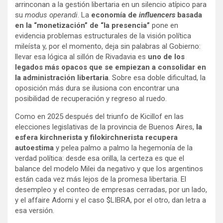
arrinconan a la gestión libertaria en un silencio atípico para
su
modus operandi
. La
economía de
influencers
basada
en la “monetización” de “la presencia”
pone en
evidencia problemas estructurales de la visión política
mileísta y, por el momento, deja sin palabras al Gobierno:
llevar esa lógica al sillón de Rivadavia es
uno de los
legados más opacos que se empiezan a consolidar en
la administración libertaria
. Sobre esa doble dificultad, la
oposición más dura se ilusiona con encontrar una
posibilidad de recuperación y regreso al ruedo.
Como en 2025 después del triunfo de Kicillof en las
elecciones legislativas de la provincia de Buenos Aires,
la
esfera kirchnerista y filokirchnerista recupera
autoestima
y pelea palmo a palmo la hegemonía de la
verdad política: desde esa orilla, la certeza es que el
balance del modelo Milei da negativo y que los argentinos
están cada vez más lejos de la promesa libertaria. El
desempleo y el conteo de empresas cerradas, por un lado,
y el affaire Adorni y el caso $LIBRA, por el otro, dan letra a
esa versión.