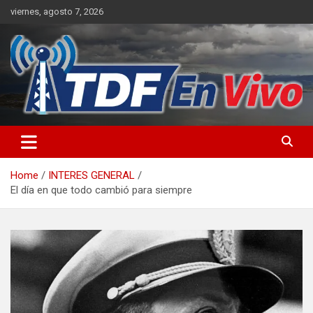
Skip
viernes, agosto 7, 2026
to
content
sitio web de noticias
Home
INTERES GENERAL
El día en que todo cambió para siempre