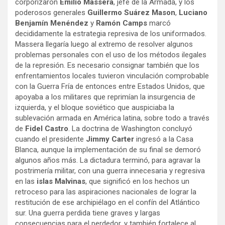
corporizaron
Emilio Massera
, jefe de la Armada, y los
poderosos generales
Guillermo Suárez Mason
,
Luciano
Benjamín Menéndez
y
Ramón Camps
marcó
decididamente la estrategia represiva de los uniformados.
Massera llegaría luego al extremo de resolver algunos
problemas personales con el uso de los métodos ilegales
de la represión. Es necesario consignar también que los
enfrentamientos locales tuvieron vinculación comprobable
con la Guerra Fría de entonces entre Estados Unidos, que
apoyaba a los militares que reprimían la insurgencia de
izquierda, y el bloque soviético que auspiciaba la
sublevación armada en América latina, sobre todo a través
de
Fidel Castro
. La doctrina de Washington concluyó
cuando el presidente
Jimmy Carter
ingresó a la Casa
Blanca, aunque la implementación de su final se demoró
algunos años más. La dictadura terminó, para agravar la
postrimería militar, con una guerra innecesaria y regresiva
en las
islas Malvinas
, que significó en los hechos un
retroceso para las aspiraciones nacionales de lograr la
restitución de ese archipiélago en el confín del Atlántico
sur. Una guerra perdida tiene graves y largas
consecuencias para el perdedor, y también fortalece al