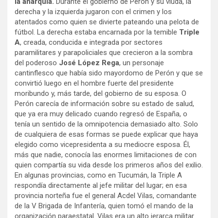
la anarquía.
Durante el gobierno de Perón y su viuda, la
derecha y la izquierda jugaron con el crimen y los
atentados como quien se divierte pateando una pelota de
fútbol. La derecha estaba encarnada por la temible
Triple
A
, creada, conducida e integrada por sectores
paramilitares y parapoliciales que crecieron a la sombra
del poderoso
José López Rega
, un personaje
cantinflesco que había sido mayordomo de Perón y que se
convirtió luego en el hombre fuerte del presidente
moribundo y, más tarde, del gobierno de su esposa. O
Perón carecía de información sobre su estado de salud,
que ya era muy delicado cuando regresó de España, o
tenía un sentido de la omnipotencia demasiado alto. Solo
de cualquiera de esas formas se puede explicar que haya
elegido como vicepresidenta a su mediocre esposa. Él,
más que nadie, conocía las enormes limitaciones de con
quien compartía su vida desde los primeros años del exilio.
En algunas provincias, como en Tucumán, la Triple A
respondía directamente al jefe militar del lugar; en esa
provincia norteña fue el general Acdel Vilas, comandante
de la V Brigada de Infantería, quien tomó el mando de la
organización paraestatal. Vilas era un alto jerarca militar