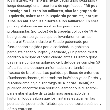
los militares. Me miró fijamente, vaciló unos segundos y
luego descargó una frase llena de significados:
“Mi peor
enemigo no fueron los militares, sino los grupos de
izquierda, sobre todo la izquierda peronista, porque
ellos les abrieron las puertas a los militares”
. En esas
pocas palabras se encerraban los principales
protagonistas (no todos) de la tragedia política de 1976.
Los grupos insurgentes que se levantaron en armas
contra el Estado, incluido el Estado gobernado por
funcionarios elegidos por la sociedad; un gobierno
peronista caótico, inepto y oscilante, y un partido militar
decidido a ocupar el poder cuanto antes. El último golpe
castrense contra un gobierno civil, del que se cumplen 50
años, fue una decisión uniformada, pero también un
fracaso de la política. Los partidos políticos de entonces
(fundamentalmente, el peronismo huérfano ya de Perón, y
el radicalismo bajo el liderazgo de
Ricardo Balbín
) no
pudieron encontrar una solución -tampoco la buscaron-
para evitar el golpe de Estado más anunciado de la
historia. Todos sabían que los militares estaban en las
puertas del poder; solo faltaba que se conociera cuándo y
cómo entrarían.