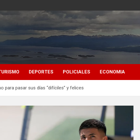
TURISMO
DEPORTES
POLICIALES
ECONOMIA
 para pasar sus días “difíciles” y felices