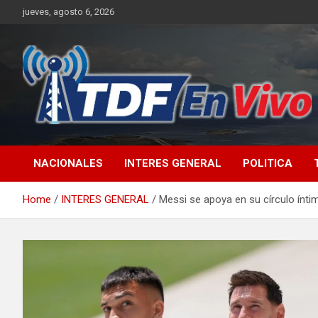
Skip
jueves, agosto 6, 2026
to
content
sitio web de noticias
NACIONALES
INTERES GENERAL
POLITICA
Home
INTERES GENERAL
Messi se apoya en su círculo íntimo