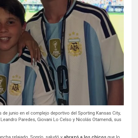
s de junio en el complejo deportivo del Sporting Kansas City,
Leandro Paredes, Giovani Lo Celso y Nicolás Otamendi, sus
cancha relajado. Sonrío, saludó y
abrazó a los chicos
que lo