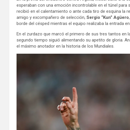
esperaban con una emoción incontrolable en el túnel para sa
recibió en el calentamiento o ante cada tiro de esquina la r
amigo y excompañero de selección,
Sergio “Kun” Agüero
borde del césped mientras el equipo realizaba la entrada en 
En el zurdazo que marcó el primero de sus tres tantos en la
segundo tiempo siguió alimentando su apetito de gloria. A
el máximo anotador en la historia de los Mundiales.