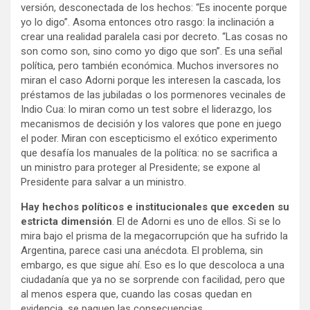
versión, desconectada de los hechos: “Es inocente porque
yo lo digo”. Asoma entonces otro rasgo: la inclinación a
crear una realidad paralela casi por decreto. “Las cosas no
son como son, sino como yo digo que son”. Es una señal
política, pero también económica. Muchos inversores no
miran el caso Adorni porque les interesen la cascada, los
préstamos de las jubiladas o los pormenores vecinales de
Indio Cua: lo miran como un test sobre el liderazgo, los
mecanismos de decisión y los valores que pone en juego
el poder. Miran con escepticismo el exótico experimento
que desafía los manuales de la política: no se sacrifica a
un ministro para proteger al Presidente; se expone al
Presidente para salvar a un ministro.
Hay hechos políticos e institucionales que exceden su
estricta dimensión
. El de Adorni es uno de ellos. Si se lo
mira bajo el prisma de la megacorrupción que ha sufrido la
Argentina, parece casi una anécdota. El problema, sin
embargo, es que sigue ahí. Eso es lo que descoloca a una
ciudadanía que ya no se sorprende con facilidad, pero que
al menos espera que, cuando las cosas quedan en
evidencia, se paguen las consecuencias.