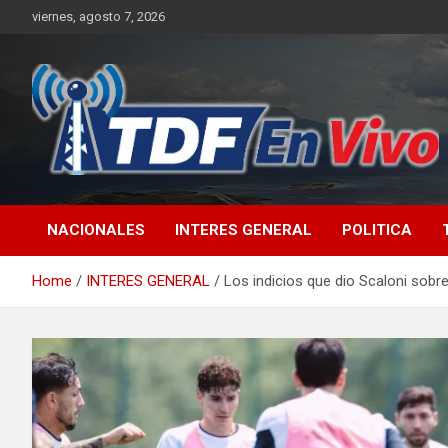
Skip
viernes, agosto 7, 2026
to
content
sitio web de noticias
NACIONALES
INTERES GENERAL
POLITICA
Home
INTERES GENERAL
Los indicios que dio Scaloni sobr