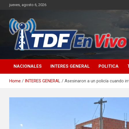
Skip
jueves, agosto 6, 2026
to
content
sitio web de noticias
NACIONALES
INTERES GENERAL
POLITICA
Home
INTERES GENERAL
Asesinaron a un policía cuando ir