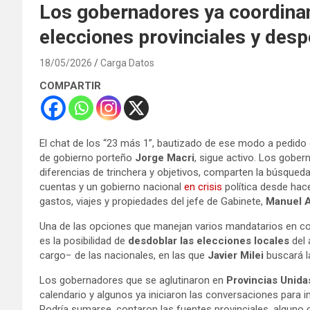
Los gobernadores ya coordinan
elecciones provinciales y desp
18/05/2026
Carga Datos
COMPARTIR
El chat de los “23 más 1”, bautizado de ese modo a pedid
de gobierno porteño
Jorge Macri
, sigue activo. Los gober
diferencias de trinchera y objetivos, comparten la búsqued
cuentas y un gobierno nacional
en crisis
política desde hac
gastos, viajes y propiedades del jefe de Gabinete,
Manuel A
Una de las opciones que manejan varios mandatarios en c
es la posibilidad de
desdoblar las elecciones locales
del
cargo− de las nacionales, en las que
Javier Milei
buscará la
Los gobernadores que se aglutinaron en
Provincias Unida
calendario y algunos ya iniciaron las conversaciones para i
Podría sumarse, contaron las fuentes provinciales, alguno 