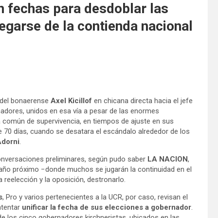
 fechas para desdoblar las
egarse de la contienda nacional
o del bonaerense
Axel Kicillof
en chicana directa hacia el jefe
nadores, unidos en esa vía a pesar de las enormes
a común de supervivencia, en tiempos de ajuste en sus
e 70 días, cuando se desatara el escándalo alrededor de los
dorni
.
onversaciones preliminares, según pudo saber
LA NACION
,
 año próximo −donde muchos se jugarán la continuidad en el
 reelección y la oposición, destronarlo.
s
, Pro y varios pertenecientes a la UCR, por caso, revisan el
ntentar
unificar la fecha de sus elecciones a gobernador
.
de los cinco gobernadores kirchneristas, ubicados en las