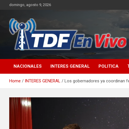
Skip
domingo, agosto 9, 2026
to
content
sitio web de noticias
NACIONALES
INTERES GENERAL
POLITICA
Home
INTERES GENERAL
Los gobernadores ya coordinan fe