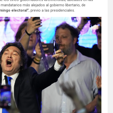
mandatarios más alejados al gobierno libertario, de
mingo electoral”
, previo a las presidenciales.