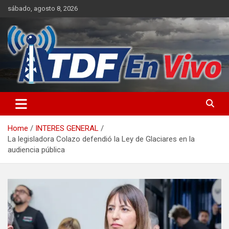
Skip
sábado, agosto 8, 2026
to
content
sitio web de noticias
Home
INTERES GENERAL
La legisladora Colazo defendió la Ley de Glaciares en la
audiencia pública