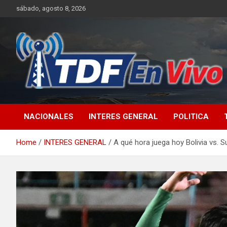
Skip
sábado, agosto 8, 2026
to
content
sitio web de noticias
NACIONALES
INTERES GENERAL
POLITICA
Home
INTERES GENERAL
A qué hora juega hoy Bolivia vs. 