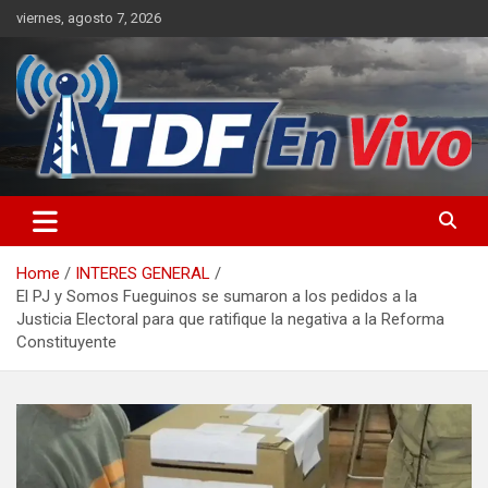
Skip
viernes, agosto 7, 2026
to
content
sitio web de noticias
Home
INTERES GENERAL
El PJ y Somos Fueguinos se sumaron a los pedidos a la
Justicia Electoral para que ratifique la negativa a la Reforma
Constituyente