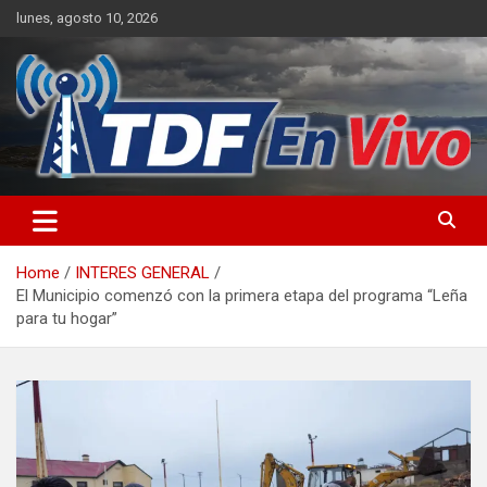
Skip
lunes, agosto 10, 2026
to
content
sitio web de noticias
Home
INTERES GENERAL
El Municipio comenzó con la primera etapa del programa “Leña
para tu hogar”