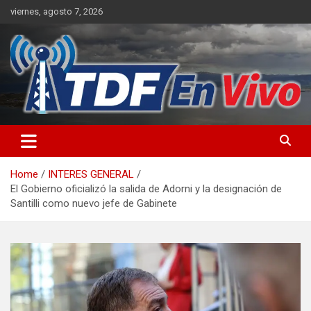
Skip
viernes, agosto 7, 2026
to
content
sitio web de noticias
Home
INTERES GENERAL
El Gobierno oficializó la salida de Adorni y la designación de
Santilli como nuevo jefe de Gabinete