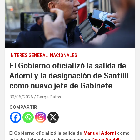
INTERES GENERAL
NACIONALES
El Gobierno oficializó la salida de
Adorni y la designación de Santilli
como nuevo jefe de Gabinete
30/06/2026
Carga Datos
COMPARTIR
El
Gobierno oficializó
la salida de
Manuel Adorni
como
jefe de Gabinete y la designación de
Diego Santilli