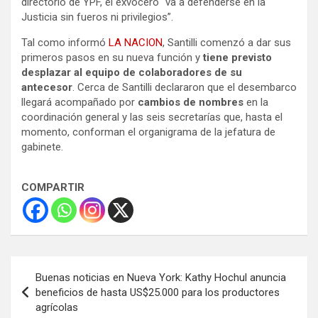
directorio de YPF, el exvocero “va a defenderse en la
Justicia sin fueros ni privilegios”.
Tal como informó
LA NACION
, Santilli comenzó a dar sus
primeros pasos en su nueva función y
tiene previsto
desplazar al equipo de colaboradores de su
antecesor
. Cerca de Santilli declararon que el desembarco
llegará acompañado por
cambios de nombres
en la
coordinación general y las seis secretarías que, hasta el
momento, conforman el organigrama de la jefatura de
gabinete.
COMPARTIR
Navegación
Buenas noticias en Nueva York: Kathy Hochul anuncia
de
beneficios de hasta US$25.000 para los productores
agrícolas
entradas