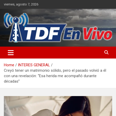
Skip
viernes, agosto 7, 2026
to
content
sitio web de noticias
Home
INTERES GENERAL
Creyó tener un matrimonio sólido, pero el pasado volvió a él
con una revelación: “Esa herida me acompañó durante
décadas”