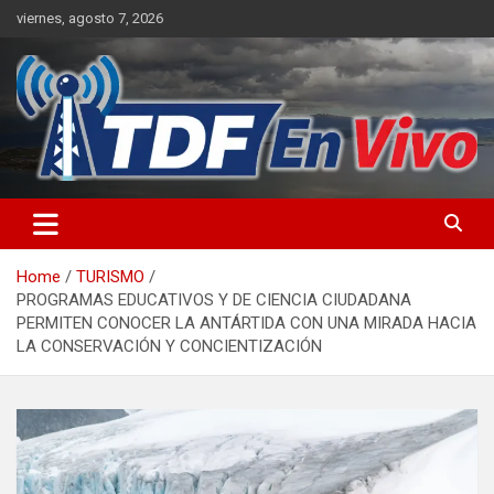
Skip
viernes, agosto 7, 2026
to
content
sitio web de noticias
Home
TURISMO
PROGRAMAS EDUCATIVOS Y DE CIENCIA CIUDADANA
PERMITEN CONOCER LA ANTÁRTIDA CON UNA MIRADA HACIA
LA CONSERVACIÓN Y CONCIENTIZACIÓN