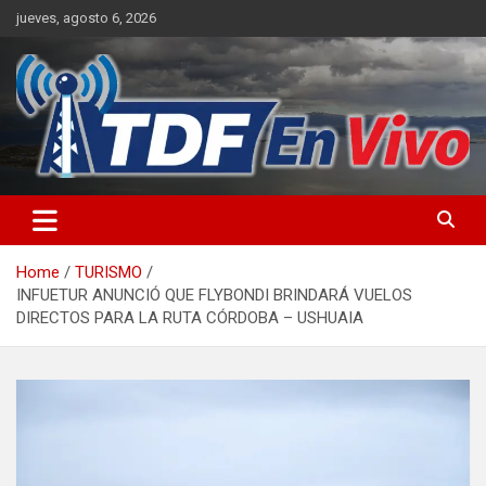
Skip
jueves, agosto 6, 2026
to
content
sitio web de noticias
Home
TURISMO
INFUETUR ANUNCIÓ QUE FLYBONDI BRINDARÁ VUELOS
DIRECTOS PARA LA RUTA CÓRDOBA – USHUAIA