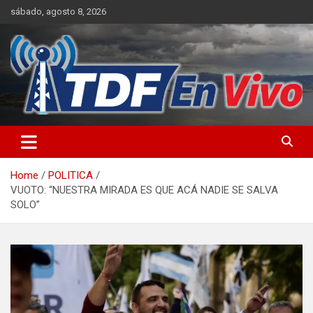
Skip
sábado, agosto 8, 2026
to
content
sitio web de noticias
Home
POLITICA
VUOTO: “NUESTRA MIRADA ES QUE ACÁ NADIE SE SALVA
SOLO”