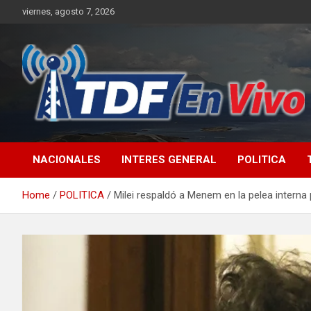
Skip
viernes, agosto 7, 2026
to
content
sitio web de noticias
NACIONALES
INTERES GENERAL
POLITICA
Home
POLITICA
Milei respaldó a Menem en la pelea interna