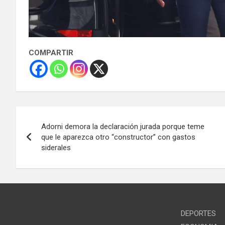
COMPARTIR
Navegación
Adorni demora la declaración jurada porque teme
de
que le aparezca otro “constructor” con gastos
siderales
entradas
DEPORTES