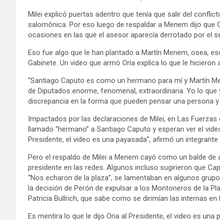
Milei explicó puertas adentro que tenía que salir del confl
salomónica. Por eso luego de respaldar a Menem dijo que
ocasiones en las que el asesor aparecía derrotado por el se
Eso fue algo que le han plantado a Martín Menem, osea, eso
Gabinete. Un video que armó Oría explica lo que le hicieron
“Santiago Caputo es como un hermano para mí y Martín Me
de Diputados enorme, fenomenal, extraordinaria. Yo lo que 
discrepancia en la forma que pueden pensar una persona y la
Impactados por las declaraciones de Milei, en Las Fuerzas 
llamado “hermano” a Santiago Caputo y esperan ver el video d
Presidente, el video es una payasada”, afirmó un integrante 
Pero el respaldo de Milei a Menem cayó como un balde de ag
presidente en las redes. Algunos incluso sugirieron que Ca
“Nos echaron de la plaza”, se lamentaban en algunos grup
la decisión de Perón de expulsar a los Montoneros de la P
Patricia Bullrich, que sabe como se dirimían las internas e
Es mentira lo que le dijo Oria al Presidente, el video es una