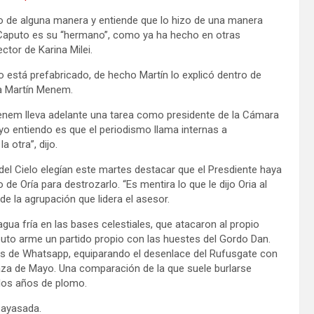
icto de alguna manera y entiende que lo hizo de una manera
 Caputo es su “hermano”, como ya ha hecho en otras
ctor de Karina Milei.
 está prefabricado, de hecho Martín lo explicó dentro de
 a Martín Menem.
nem lleva adelante una tarea como presidente de la Cámara
yo entiendo es que el periodismo llama internas a
 otra”, dijo.
del Cielo elegían este martes destacar que el Presdiente haya
e Oría para destrozarlo. “Es mentira lo que le dijo Oria al
de la agrupación que lidera el asesor.
ua fría en las bases celestiales, que atacaron al propio
puto arme un partido propio con las huestes del Gordo Dan.
os de Whatsapp, equiparando el desenlace del Rufusgate con
laza de Mayo. Una comparación de la que suele burlarse
n los años de plomo.
 payasada.