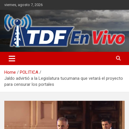
Skip
viernes, agosto 7, 2026
to
content
sitio web de noticias
Home
POLITICA
Jaldo advirtió a la Legislatura tucumana que vetará el proyecto
para censurar los portales