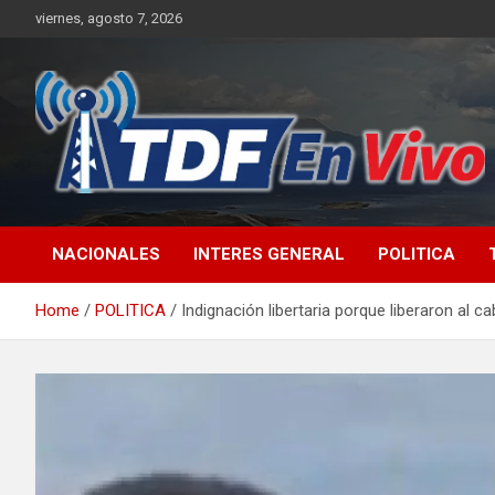
Skip
viernes, agosto 7, 2026
to
content
sitio web de noticias
NACIONALES
INTERES GENERAL
POLITICA
Home
POLITICA
Indignación libertaria porque liberaron al 