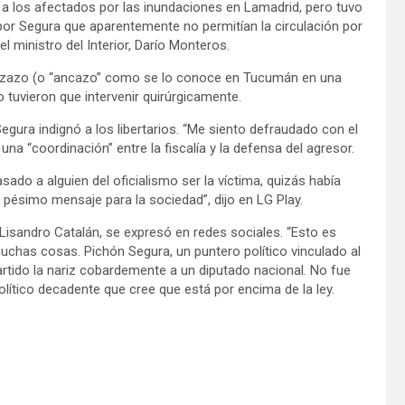
s a los afectados por las inundaciones en Lamadrid, pero tuvo
r Segura que aparentemente no permitían la circulación por
l ministro del Interior, Darío Monteros.
abezazo (o “ancazo” como se lo conoce en Tucumán en una
lo tuvieron que intervenir quirúrgicamente.
Segura indignó a los libertarios. “Me siento defraudado con el
una “coordinación” entre la fiscalía y la defensa del agresor.
asado a alguien del oficialismo ser la víctima, quizás había
n pésimo mensaje para la sociedad”, dijo en LG Play.
 Lisandro Catalán, se expresó en redes sociales. “Esto es
uchas cosas. Pichón Segura, un puntero político vinculado al
artido la nariz cobardemente a un diputado nacional. No fue
lítico decadente que cree que está por encima de la ley.