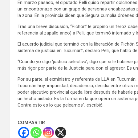
En marzo pasado, el diputado Pelli quiso repartir colchone
un encontronazo con un grupo de personas encabezadas po
la zona. En la provincia dicen que Segura cumplía órdenes de
Tras una breve discusión, “Pichón” le propinó un feroz c
referencia al zapallo anco) a Pelli, que terminó internado y 
El acuerdo judicial que terminó con la liberación de Pichón 
sistema de justicia en Tucumán”, declaró Pelli, que habló de 
“Cuando yo digo ‘justicia selectiva’, digo que si le hubiese p
más rigor por parte de la Justicia para con el agresor. Es u
Por su parte, el exministro y referente de LLA en Tucumán,
Tucumán hoy: impunidad, decadencia, desidia entre otras m
poder ejecutivo provincial queda libre después de haberle p
un hecho aislado. Es la forma en la que opera un sistema po
Contra esto es lo que peleamos”, escribió.
COMPARTIR