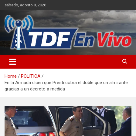
Skip
sábado, agosto 8, 2026
to
content
sitio web de noticias
Home
POLITICA
En la Armada dicen que Presti cobra el doble que un almirante
gracias a un decreto a medida