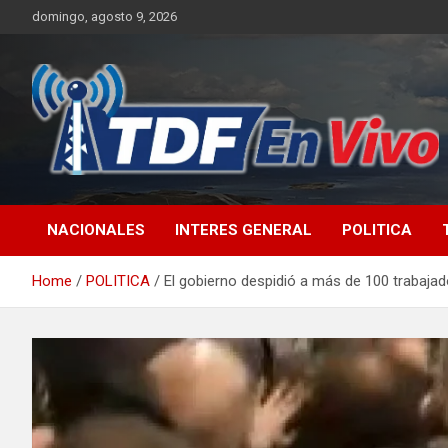
Skip
domingo, agosto 9, 2026
to
content
sitio web de noticias
NACIONALES
INTERES GENERAL
POLITICA
Home
POLITICA
El gobierno despidió a más de 100 trabaja