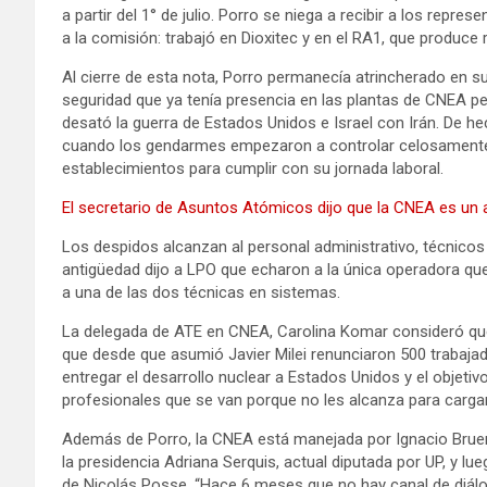
a partir del 1° de julio. Porro se niega a recibir a los repre
a la comisión: trabajó en Dioxitec y en el RA1, que produce
Al cierre de esta nota, Porro permanecía atrincherado en s
seguridad que ya tenía presencia en las plantas de CNEA p
desató la guerra de Estados Unidos e Israel con Irán. De h
cuando los gendarmes empezaron a controlar celosamente 
establecimientos para cumplir con su jornada laboral.
El secretario de Asuntos Atómicos dijo que la CNEA es un 
Los despidos alcanzan al personal administrativo, técnico
antigüedad dijo a LPO que echaron a la única operadora que
a una de las dos técnicas en sistemas.
La delegada de ATE en CNEA, Carolina Komar consideró que 
que desde que asumió Javier Milei renunciaron 500 trabajad
entregar el desarrollo nuclear a Estados Unidos y el objeti
profesionales que se van porque no les alcanza para cargar
Además de Porro, la CNEA está manejada por Ignacio Bruera
la presidencia Adriana Serquis, actual diputada por UP, y lu
de Nicolás Posse. “Hace 6 meses que no hay canal de diálo