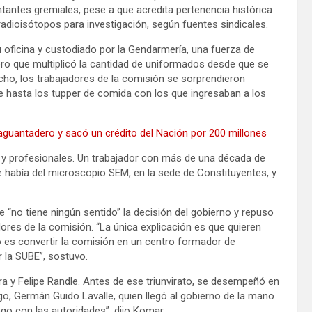
sentantes gremiales, pese a que acredita pertenencia histórica
 radioisótopos para investigación, según fuentes sindicales.
u oficina y custodiado por la Gendarmería, una fuerza de
ero que multiplicó la cantidad de uniformados desde que se
echo, los trabajadores de la comisión se sorprendieron
hasta los tupper de comida con los que ingresaban a los
aguantadero y sacó un crédito del Nación por 200 millones
s y profesionales. Un trabajador con más de una década de
 había del microscopio SEM, en la sede de Constituyentes, y
“no tiene ningún sentido” la decisión del gobierno y repuso
ores de la comisión. “La única explicación es que quieren
vo es convertir la comisión en un centro formador de
 la SUBE”, sostuvo.
 y Felipe Randle. Antes de ese triunvirato, se desempeñó en
ego, Germán Guido Lavalle, quien llegó al gobierno de la mano
go con las autoridades”, dijo Komar.