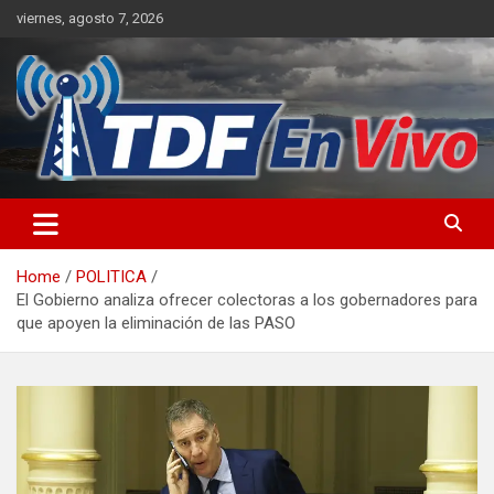
Skip
viernes, agosto 7, 2026
to
content
sitio web de noticias
Home
POLITICA
El Gobierno analiza ofrecer colectoras a los gobernadores para
que apoyen la eliminación de las PASO