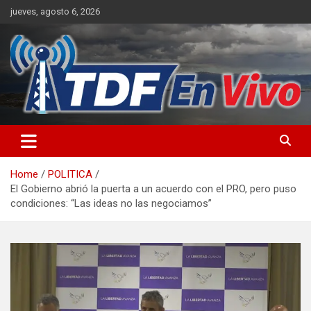
Skip
jueves, agosto 6, 2026
to
content
sitio web de noticias
Home
POLITICA
El Gobierno abrió la puerta a un acuerdo con el PRO, pero puso
condiciones: “Las ideas no las negociamos”