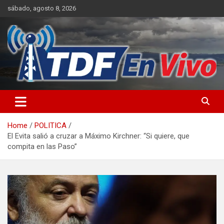
Skip
sábado, agosto 8, 2026
to
content
sitio web de noticias
Home
POLITICA
El Evita salió a cruzar a Máximo Kirchner: “Si quiere, que
compita en las Paso”