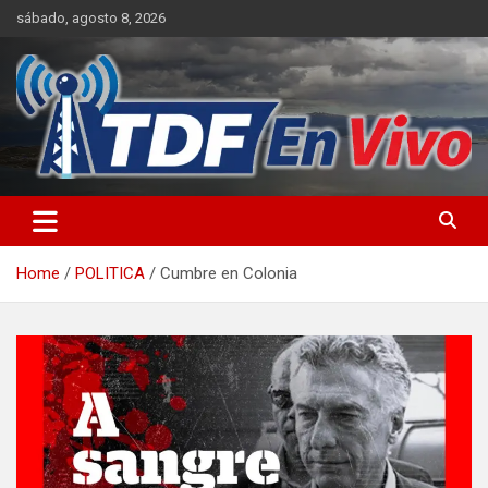
Skip
sábado, agosto 8, 2026
to
content
sitio web de noticias
Home
POLITICA
Cumbre en Colonia