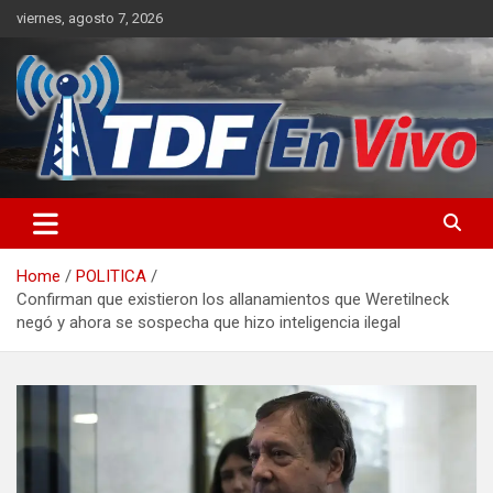
Skip
viernes, agosto 7, 2026
to
content
sitio web de noticias
Home
POLITICA
Confirman que existieron los allanamientos que Weretilneck
negó y ahora se sospecha que hizo inteligencia ilegal