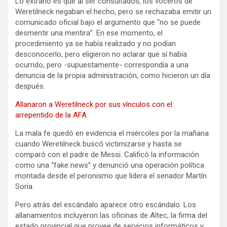
Lo extraño es que al ser consultados, los voceros de
Weretilneck negaban el hecho, pero se rechazaba emitir un
comunicado oficial bajo el argumento que “no se puede
desmentir una mentira”. En ese momento, el
procedimiento ya se había realizado y no podían
desconocerlo, pero eligieron no aclarar que sí había
ocurrido, pero -supuestamente- correspondía a una
denuncia de la propia administración, como hicieron un día
después.
Allanaron a Weretilneck por sus vínculos con el
arrepentido de la AFA
La mala fe quedó en evidencia el miércoles por la mañana
cuando Weretilneck buscó victimizarse y hasta se
comparó con el padre de Messi. Calificó la información
como una “fake news” y denunció una operación política
montada desde el peronismo que lidera el senador Martín
Soria.
Pero atrás del escándalo aparece otro escándalo. Los
allanamientos incluyeron las oficinas de Altec, la firma del
estado provincial que provee de servicios informáticos y