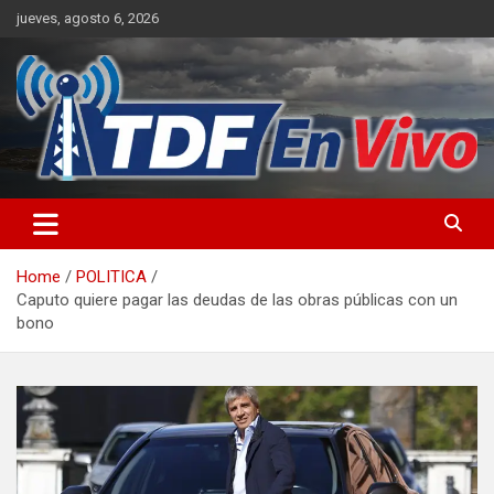
Skip
jueves, agosto 6, 2026
to
content
sitio web de noticias
Home
POLITICA
Caputo quiere pagar las deudas de las obras públicas con un
bono