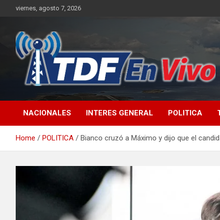
Skip
viernes, agosto 7, 2026
to
content
sitio web de noticias
NACIONALES
INTERES GENERAL
POLITICA
Home
POLITICA
Bianco cruzó a Máximo y dijo que el candi