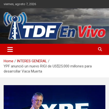
Skip
viernes, agosto 7, 2026
to
content
sitio web de noticias
Home
INTERES GENERAL
YPF anunció un nuevo RIGI de US$25.000 millones para
desarrollar Vaca Muerta