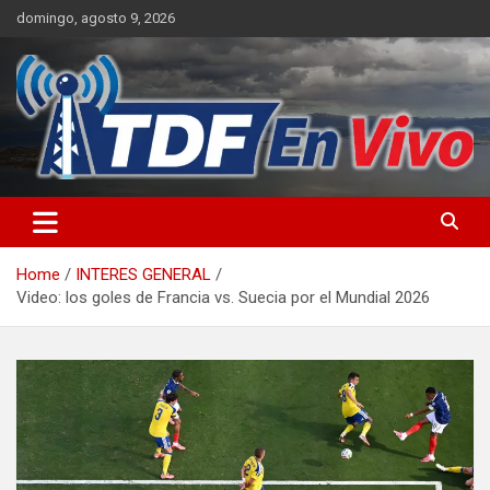
Skip
domingo, agosto 9, 2026
to
content
sitio web de noticias
Home
INTERES GENERAL
Video: los goles de Francia vs. Suecia por el Mundial 2026