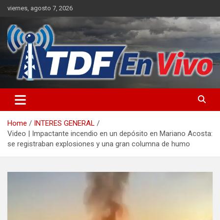
Skip
viernes, agosto 7, 2026
to
content
sitio web de noticias
Home
INTERES GENERAL
Video | Impactante incendio en un depósito en Mariano Acosta:
se registraban explosiones y una gran columna de humo